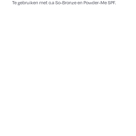
Te gebruiken met o.a So-Bronze en Powder-Me SPF.
©
2026
Copyright Anniek Lambrecht