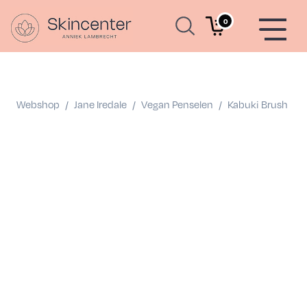
0
Webshop
/
Jane Iredale
/
Vegan Penselen
/
Kabuki Brush